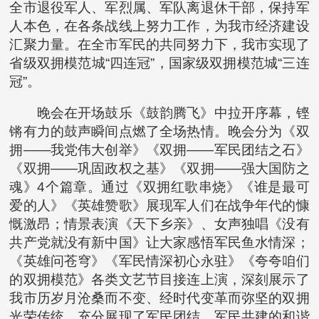
全市退役军人、军烈属、军队离退休干部，保持军
人本色，在各条战线上努力工作，为我市经济建设
汇聚力量。在全市军民的共同努力下，我市实现了
省级双拥模范城“四连冠”，国家级双拥模范城“三连
冠”。
晚会在开场鼓乐《鼓韵腾飞》中拉开序幕，铿
锵有力的鼓声瞬间点燃了全场热情。晚会分为《双
拥——我党伟大创举》《双拥——军民团结之石》
《双拥——巩固政权之基》《双拥——强大国防之
魂》4个篇章。通过《双拥红歌串烧》《谁是最可
爱的人》《英雄赞歌》展现军人们在战争年代的慷
慨激昂；情景表演《天下乡亲》、女声独唱《没有
共产党就没有新中国》让大家感悟军民鱼水情深；
《英雄问苍穹》《军民情深初心永驻》《夸夸咱们
的双拥模范》各类文艺节目接连上演，深刻展示了
我市历岁月沧桑而不变、经时代变革而弥坚的双拥
光荣传统，充分展现了军民团结、军民共建的和谐