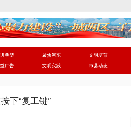
进典型
聚焦河东
文明培育
益广告
文明实践
市县动态
按下“复工键”