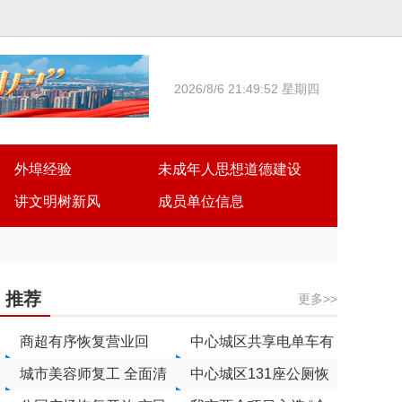
2026/8/6 21:49:52 星期四
外埠经验
未成年人思想道德建设
讲文明树新风
成员单位信息
推荐
更多>>
商超有序恢复营业回
中心城区共享电单车有
归“烟火气”
城市美容师复工 全面清
序恢复运营
中心城区131座公厕恢