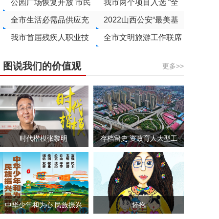
扫街道
公园广场恢复开放 市民
复开放
我市两个项目入选 “全
扫码有序进入
全市生活必需品供应充
国非遗与旅游融合发展
2022山西公安“最美基
足
我市首届残疾人职业技
优选项目名录”
层民辅警”名单出炉
全市文明旅游工作联席
能竞赛第二场盲人保健
会议召开
图说我们的价值观
更多>>
按摩、电子商务两项目
竞赛完赛
时代楷模张黎明
存档留史 资政育人大型工
具书《运城撤地设市20年
回眸》问世
中华少年和为心 民族振兴
怀抱